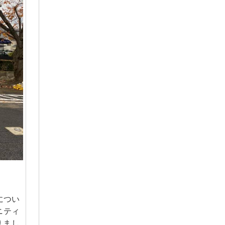
につい
ニティ
りまし