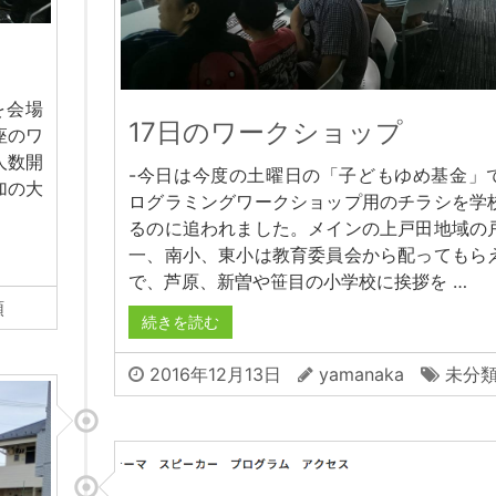
を会場
17日のワークショップ
座のワ
人数開
-今日は今度の土曜日の「子どもゆめ基金」
加の大
ログラミングワークショップ用のチラシを学
るのに追われました。メインの上戸田地域の
一、南小、東小は教育委員会から配ってもら
で、芦原、新曽や笹目の小学校に挨拶を …
類
続きを読む
2016年12月13日
yamanaka
未分