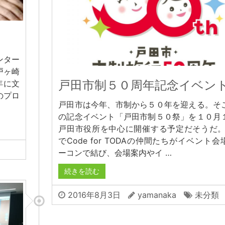
ンター
戸ヶ崎
戸田市制５０周年記念イベン
年に文
のプロ
戸田市は今年、市制から５０年を迎える。そ
の記念イベント「戸田市制５０祭」を１０月
戸田市役所を中心に開催する予定だそうだ。
でCode for TODAの仲間たちがイベント
ーコンで結び、会場案内やイ …
続きを読む
2016年8月3日
yamanaka
未分類